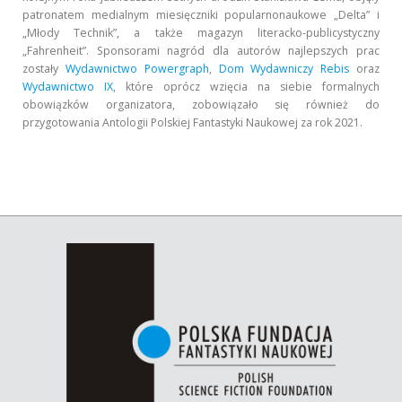
patronatem medialnym miesięczniki popularnonaukowe „Delta” i
„Młody Technik”,
a także magazyn literacko-publicystyczny
„Fahrenheit”.
Sponsorami nagród dla autorów najlepszych prac
zostały
Wydawnictwo Powergraph
,
Dom Wydawniczy Rebis
oraz
Wydawnictwo IX
, które oprócz wzięcia na siebie formalnych
obowiązków organizatora, zobowiązało się również do
przygotowania Antologii Polskiej Fantastyki Naukowej za rok 2021.