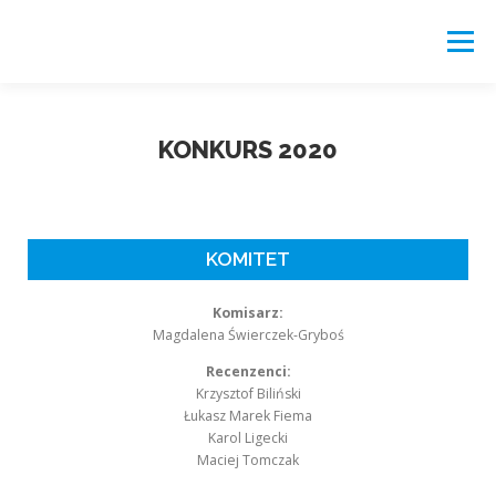
Menu
START
FUNDACJA
DZIAŁALNOŚĆ
KONKURS 2020
REKOMENDACJE
PORTAL
KOMITET
Komisarz:
Magdalena Świerczek-Gryboś
Recenzenci:
Krzysztof Biliński
Łukasz Marek Fiema
Karol Ligecki
Maciej Tomczak