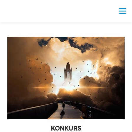
Menu
START
FUNDACJA
DZIAŁALNOŚĆ
REKOMENDACJE
PORTAL
KONKURS