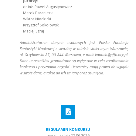
Jurorzy:
dr inż. Paweł Augustynowicz
Marek Baraniecki
Wiktor Niedzicki
Krzysztof Sokołowski
Maciej Szraj
Administratorem danych osobowych jest Polska Fundacja
Fantastyki Naukowej z siedzibą w mieście stołecznym Warszawie,
ul. Grzybowska 87, 00-844 Warszawa, e-mail: kontakt@pffn.org.pl.
Dane uczestników gromadzone są wyłącznie w celu zrealizowania
konkursu i przyznania nagród. Uczestnicy mają prawo do wglądu
w swoje dane, a także do ich zmiany oraz usunięcia.
REGULAMIN KONKURSU
wersja z dnia 22.06.2026