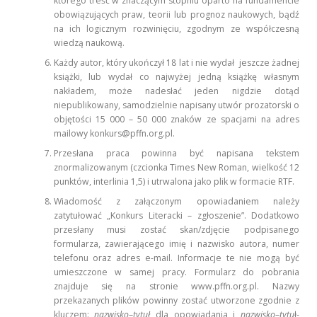
którego treść w znaczącym stopniu oparto na fundamencie
obowiązujących praw, teorii lub prognoz naukowych, bądź
na ich logicznym rozwinięciu, zgodnym ze współczesną
wiedzą naukową.
Każdy autor, który ukończył 18 lat i nie wydał jeszcze żadnej
książki, lub wydał co najwyżej jedną książkę własnym
nakładem, może nadesłać jeden nigdzie dotąd
niepublikowany, samodzielnie napisany utwór prozatorski o
objętości 15 000 – 50 000 znaków ze spacjami na adres
mailowy konkurs@pffn.org.pl.
Przesłana praca powinna być napisana tekstem
znormalizowanym (czcionka Times New Roman, wielkość 12
punktów, interlinia 1,5) i utrwalona jako plik w formacie RTF.
Wiadomość z załączonym opowiadaniem należy
zatytułować „Konkurs Literacki – zgłoszenie”. Dodatkowo
przesłany musi zostać skan/zdjęcie podpisanego
formularza, zawierającego imię i nazwisko autora, numer
telefonu oraz adres e-mail. Informacje te nie mogą być
umieszczone w samej pracy. Formularz do pobrania
znajduje się na stronie www.pffn.org.pl. Nazwy
przekazanych plików powinny zostać utworzone zgodnie z
kluczem:
nazwisko
–
tytuł
dla opowiadania i
nazwisko
–
tytu
ł-