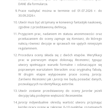
DANE dla formularza.
Prace nadsyłać można w terminie od 01.07.2026 r. do
30.09.2026 r.
Utwór musi być utrzymany w konwencji fantastyki naukowej,
zgodnie z przedstawioną definicją.
Przyjęciem prac, nadaniem im statusu anonimowości oraz
przekazaniem do oceny zajmuje się
Komisarz
, do którego
należą również decyzje w sprawach nie ujętych niniejszym
regulaminem.
Procedura oceny składa się z dwóch etapów. Weryfikacji
prac w pierwszym etapie dokonają
Recenzenci
, typując
utwory spełniające warunki formalne i odznaczające się
poprawnym warsztatem literackim oraz oryginalną fabułą.
W drugim etapie wytypowane prace ocenią
Jurorzy
.
Zarówno
Recenzenci
jak i
Jurorzy
nie będą posiadać danych,
pozwalających na identyfikację autorów.
Utwór zostanie przedstawiony do oceny
Jurorów
jeżeli
decyzję taką podejmie większość
Recenzentów
.
Jurorzy
indywidualnie określą wartość utworu przyznając
każdej pracy ocenę w zakresie 0–10 punktów, rozumianych