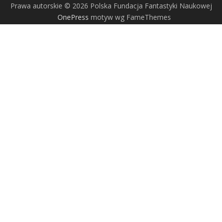
Prawa autorskie © 2026 Polska Fundacja Fantastyki Naukowej
OnePress
motyw wg FameThemes