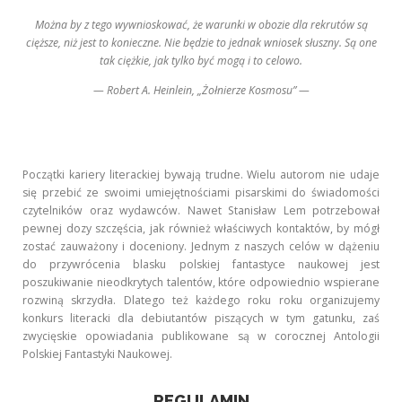
Można by z tego wywnioskować, że warunki w obozie dla rekrutów są
cięższe, niż jest to konieczne. Nie będzie to jednak wniosek słuszny. Są one
tak ciężkie, jak tylko być mogą i to celowo.
— Robert A. Heinlein, „Żołnierze Kosmosu” —
Początki kariery literackiej bywają trudne. Wielu autorom nie udaje
się przebić ze swoimi umiejętnościami pisarskimi do świadomości
czytelników oraz wydawców. Nawet Stanisław Lem potrzebował
pewnej dozy szczęścia, jak również właściwych kontaktów, by mógł
zostać zauważony i doceniony. Jednym z naszych celów w dążeniu
do przywrócenia blasku polskiej fantastyce naukowej jest
poszukiwanie nieodkrytych talentów, które odpowiednio wspierane
rozwiną skrzydła. Dlatego też każdego roku roku organizujemy
konkurs literacki dla debiutantów piszących w tym gatunku, zaś
zwycięskie opowiadania publikowane są w corocznej Antologii
Polskiej Fantastyki Naukowej.
REGULAMIN