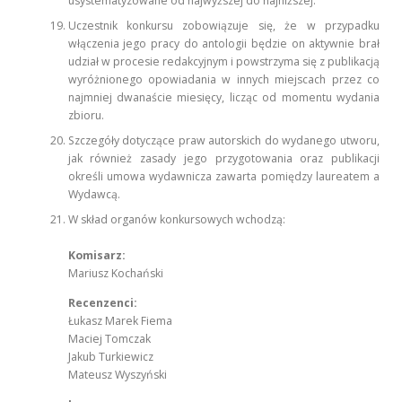
usystematyzowane od najwyższej do najniższej.
Uczestnik konkursu zobowiązuje się, że w przypadku
włączenia jego pracy do antologii będzie on aktywnie brał
udział w procesie redakcyjnym i powstrzyma się z publikacją
wyróżnionego opowiadania w innych miejscach przez co
najmniej dwanaście miesięcy, licząc od momentu wydania
zbioru.
Szczegóły dotyczące praw autorskich do wydanego utworu,
jak również zasady jego przygotowania oraz publikacji
określi umowa wydawnicza zawarta pomiędzy laureatem a
Wydawcą.
W skład organów konkursowych wchodzą:
Komisarz:
Mariusz Kochański
Recenzenci:
Łukasz Marek Fiema
Maciej Tomczak
Jakub Turkiewicz
Mateusz Wyszyński