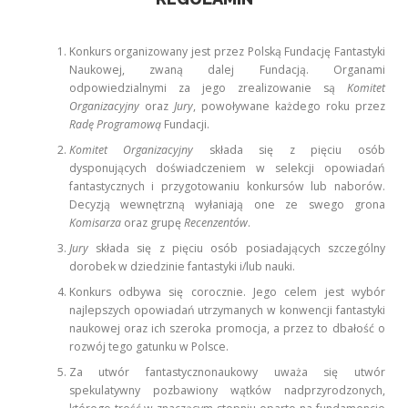
Konkurs organizowany jest przez Polską Fundację Fantastyki
Naukowej, zwaną dalej Fundacją. Organami
odpowiedzialnymi za jego zrealizowanie są
Komitet
Organizacyjny
oraz
Jury
, powoływane każdego roku przez
Radę Programową
Fundacji.
Komitet Organizacyjny
składa się z pięciu osób
dysponujących doświadczeniem w selekcji opowiadań
fantastycznych i przygotowaniu konkursów lub naborów.
Decyzją wewnętrzną wyłaniają one ze swego grona
Komisarza
oraz grupę
Recenzentów
.
Jury
składa się z pięciu osób posiadających szczególny
dorobek w dziedzinie fantastyki i/lub nauki.
Konkurs odbywa się corocznie. Jego celem jest wybór
najlepszych opowiadań utrzymanych w konwencji fantastyki
naukowej oraz ich szeroka promocja, a przez to dbałość o
rozwój tego gatunku w Polsce.
Za utwór fantastycznonaukowy uważa się utwór
spekulatywny pozbawiony wątków nadprzyrodzonych,