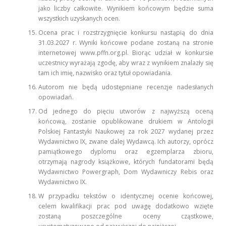
jako liczby całkowite. Wynikiem końcowym będzie suma
wszystkich uzyskanych ocen.
Ocena prac i rozstrzygnięcie konkursu nastąpią do dnia
31.03.2027 r. Wyniki końcowe podane zostaną na stronie
internetowej www.pffn.org.pl. Biorąc udział w konkursie
uczestnicy wyrażają zgodę, aby wraz z wynikiem znalazły się
tam ich imię, nazwisko oraz tytuł opowiadania.
Autorom nie będą udostępniane recenzje nadesłanych
opowiadań.
Od jednego do pięciu utworów z najwyższą oceną
końcową, zostanie opublikowane drukiem w Antologii
Polskiej Fantastyki Naukowej za rok 2027 wydanej przez
Wydawnictwo IX, zwane dalej Wydawcą. Ich autorzy, oprócz
pamiątkowego dyplomu oraz egzemplarza zbioru,
otrzymają nagrody książkowe, których fundatorami będą
Wydawnictwo Powergraph, Dom Wydawniczy Rebis oraz
Wydawnictwo IX.
W przypadku tekstów o identycznej ocenie końcowej,
celem kwalifikacji prac pod uwagę dodatkowo wzięte
zostaną poszczególne oceny cząstkowe,