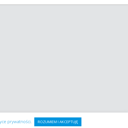
tyce prywatności
.
ROZUMIEM I AKCEPTUJĘ
g FameThemes