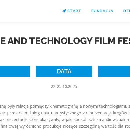
START
FUNDACJA
DZ
E AND TECHNOLOGY FILM F
DATA
22-25.10.2025
czną były relacje pomiędzy kinematografią a nowymi technologiami, s
rząc przestrzeń dialogu nurtu artystycznego z reprezentacją kręgó
raz prezentacje które ukazywały, w jaki sposób sztuka audiowizualna
 gali finałowej wyróżniono produkcje niosące szczególną wartość d