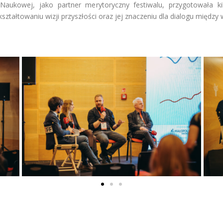
 Naukowej, jako partner merytoryczny festiwalu, przygotowała k
kształtowaniu wizji przyszłości oraz jej znaczeniu dla dialogu między