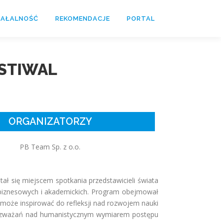
IAŁALNOŚĆ
REKOMENDACJE
PORTAL
ESTIWAL
ORGANIZATORZY
PB Team Sp. z o.o.
tał się miejscem spotkania przedstawicieli świata
w biznesowych i akademickich. Program obejmował
 może inspirować do refleksji nad rozwojem nauki
la rozważań nad humanistycznym wymiarem postępu