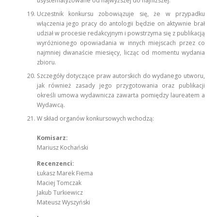
usystematyzowane od najwyższej do najniższej.
Uczestnik konkursu zobowiązuje się, że w przypadku
włączenia jego pracy do antologii będzie on aktywnie brał
udział w procesie redakcyjnym i powstrzyma się z publikacją
wyróżnionego opowiadania w innych miejscach przez co
najmniej dwanaście miesięcy, licząc od momentu wydania
zbioru.
Szczegóły dotyczące praw autorskich do wydanego utworu,
jak również zasady jego przygotowania oraz publikacji
określi umowa wydawnicza zawarta pomiędzy laureatem a
Wydawcą.
W skład organów konkursowych wchodzą:
Komisarz:
Mariusz Kochański
Recenzenci:
Łukasz Marek Fiema
Maciej Tomczak
Jakub Turkiewicz
Mateusz Wyszyński