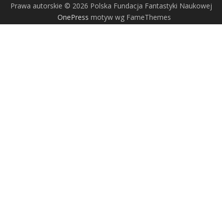
Prawa autorskie © 2026 Polska Fundacja Fantastyki Naukowej
OnePress
motyw wg FameThemes