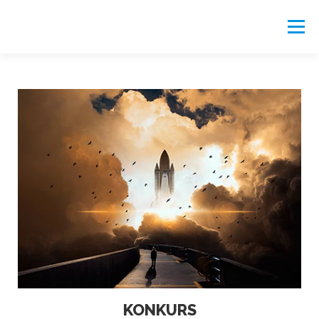
Menu
START
FUNDACJA
DZIAŁALNOŚĆ
REKOMENDACJE
PORTAL
KONKURS