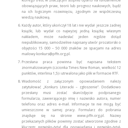
którego treść w znaczącym stopniu oparto na fundamencie
obowiązujących praw, teorii lub prognoz naukowych, bądź
na ich logicznym rozwinięciu, zgodnym ze współczesną
wiedzą naukową.
Każdy autor, który ukończył 18 lat i nie wydał jeszcze żadnej
książki, lub wydał co najwyżej jedną książkę własnym
nakładem, może nadesłać jeden nigdzie dotąd
niepublikowany, samodzielnie napisany utwór prozatorski o
objętości 15 000 – 50 000 znaków ze spacjami na adres
mailowy konkurs@pffn.org.pl.
Przesłana praca powinna być napisana tekstem
znormalizowanym (czcionka Times New Roman, wielkość 12
punktów, interlinia 1,5) i utrwalona jako plik w formacie RTF.
Wiadomość z załączonym opowiadaniem należy
zatytułować „Konkurs Literacki – zgłoszenie”. Dodatkowo
przesłany musi zostać skan/zdjęcie podpisanego
formularza, zawierającego imię i nazwisko autora, numer
telefonu oraz adres e-mail. Informacje te nie mogą być
umieszczone w samej pracy. Formularz do pobrania
znajduje się na stronie www.pffn.org.pl. Nazwy
przekazanych plików powinny zostać utworzone zgodnie z
kluczem:
nazwisko
–
tytuł
dla opowiadania i
nazwisko
–
tytu
ł-