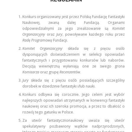
Konkurs organizowany jest przez Polską Fundację Fantastyki
Naukowej, zwaną dalej Fundacją. Organami
odpowiedzialnymi za jego zrealizowanie są
Komitet
Organizacyjny
oraz
Jury
, powoływane każdego roku przez
Radę Programową
Fundacji.
Komitet Organizacyjny
składa się z pięciu osób
dysponujących doświadczeniem w selekcji opowiadań
fantastycznych i przygotowaniu konkursów lub naborów.
Decyzją wewnętrzną wyłaniają one ze swego grona
Komisarza
oraz grupę
Recenzentów
.
Jury
składa się z pięciu osób posiadających szczególny
dorobek w dziedzinie fantastyki i/lub nauki.
Konkurs odbywa się corocznie. Jego celem jest wybór
najlepszych opowiadań utrzymanych w konwencji fantastyki
naukowej oraz ich szeroka promocja, a przez to dbałość o
rozwój tego gatunku w Polsce.
Za utwór fantastycznonaukowy uważa się utwór
spekulatywny pozbawiony wątków nadprzyrodzonych,