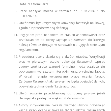
DANE dla formularza.
Prace nadsyłać można w terminie od 01.07.2026 r. do
30.09.2026 r.
Utwór musi być utrzymany w konwencji fantastyki naukowej,
zgodnie z przedstawioną definicją.
Przyjęciem prac, nadaniem im statusu anonimowości oraz
przekazaniem do oceny zajmuje się
Komisarz
, do którego
należą również decyzje w sprawach nie ujętych niniejszym
regulaminem.
Procedura oceny składa się z dwóch etapów. Weryfikacji
prac w pierwszym etapie dokonają
Recenzenci
, typując
utwory spełniające warunki formalne i odznaczające się
poprawnym warsztatem literackim oraz oryginalną fabułą.
W drugim etapie wytypowane prace ocenią
Jurorzy
.
Zarówno
Recenzenci
jak i
Jurorzy
nie będą posiadać danych,
pozwalających na identyfikację autorów.
Utwór zostanie przedstawiony do oceny
Jurorów
jeżeli
decyzję taką podejmie większość
Recenzentów
.
Jurorzy
indywidualnie określą wartość utworu przyznając
każdej pracy ocenę w zakresie 0–10 punktów, rozumianych