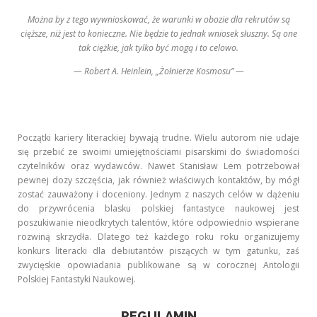
Można by z tego wywnioskować, że warunki w obozie dla rekrutów są
cięższe, niż jest to konieczne. Nie będzie to jednak wniosek słuszny. Są one
tak ciężkie, jak tylko być mogą i to celowo.
— Robert A. Heinlein, „Żołnierze Kosmosu” —
Początki kariery literackiej bywają trudne. Wielu autorom nie udaje
się przebić ze swoimi umiejętnościami pisarskimi do świadomości
czytelników oraz wydawców. Nawet Stanisław Lem potrzebował
pewnej dozy szczęścia, jak również właściwych kontaktów, by mógł
zostać zauważony i doceniony. Jednym z naszych celów w dążeniu
do przywrócenia blasku polskiej fantastyce naukowej jest
poszukiwanie nieodkrytych talentów, które odpowiednio wspierane
rozwiną skrzydła. Dlatego też każdego roku roku organizujemy
konkurs literacki dla debiutantów piszących w tym gatunku, zaś
zwycięskie opowiadania publikowane są w corocznej Antologii
Polskiej Fantastyki Naukowej.
REGULAMIN