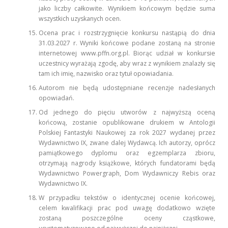
jako liczby całkowite. Wynikiem końcowym będzie suma
wszystkich uzyskanych ocen.
Ocena prac i rozstrzygnięcie konkursu nastąpią do dnia
31.03.2027 r. Wyniki końcowe podane zostaną na stronie
internetowej www.pffn.org.pl. Biorąc udział w konkursie
uczestnicy wyrażają zgodę, aby wraz z wynikiem znalazły się
tam ich imię, nazwisko oraz tytuł opowiadania.
Autorom nie będą udostępniane recenzje nadesłanych
opowiadań.
Od jednego do pięciu utworów z najwyższą oceną
końcową, zostanie opublikowane drukiem w Antologii
Polskiej Fantastyki Naukowej za rok 2027 wydanej przez
Wydawnictwo IX, zwane dalej Wydawcą. Ich autorzy, oprócz
pamiątkowego dyplomu oraz egzemplarza zbioru,
otrzymają nagrody książkowe, których fundatorami będą
Wydawnictwo Powergraph, Dom Wydawniczy Rebis oraz
Wydawnictwo IX.
W przypadku tekstów o identycznej ocenie końcowej,
celem kwalifikacji prac pod uwagę dodatkowo wzięte
zostaną poszczególne oceny cząstkowe,