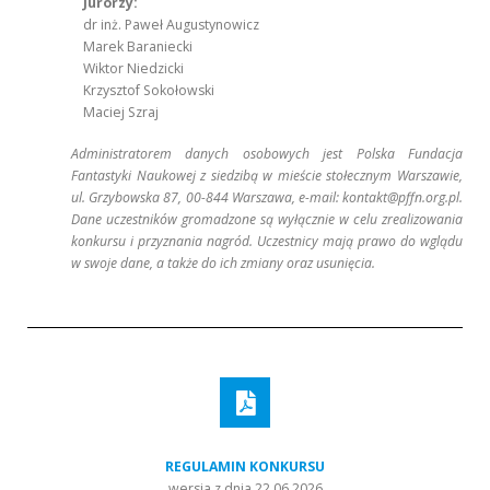
Jurorzy:
dr inż. Paweł Augustynowicz
Marek Baraniecki
Wiktor Niedzicki
Krzysztof Sokołowski
Maciej Szraj
Administratorem danych osobowych jest Polska Fundacja
Fantastyki Naukowej z siedzibą w mieście stołecznym Warszawie,
ul. Grzybowska 87, 00-844 Warszawa, e-mail: kontakt@pffn.org.pl.
Dane uczestników gromadzone są wyłącznie w celu zrealizowania
konkursu i przyznania nagród. Uczestnicy mają prawo do wglądu
w swoje dane, a także do ich zmiany oraz usunięcia.
REGULAMIN KONKURSU
wersja z dnia 22.06.2026